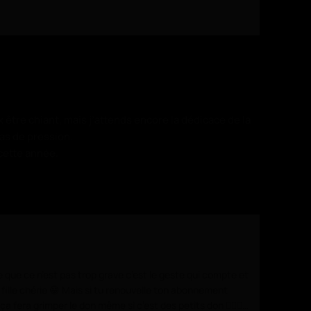
x être chiant, mais j’attends encore la dédicace de la
pas de pression.
 cette année.
 que ce n’est pas trop grave c’est le geste qui compte et
e fille chérie 😁 Mais si tu renouvelle ton abonnement
ça fera grimper le don même si c’est des petits don 🤷🏻‍♂️…