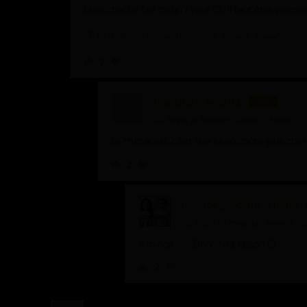
Mais chacun fait ce qu’il veut 😉. Il faut être vraim
Last edited 1 year ago by homme_coquin_chaud
2
ImaginaryAward3
VIP
Reply to
homme_coquin_chaud
Le truc aussi, c’est que l’euro coûte plus cher
2
homme_coquin_chaud
Reply to
ImaginaryAward3
A mince 🫤… Donc tu à raison 😉
2