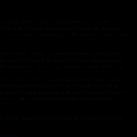
ns quelques jours !!! 🥳🎁 Je suis super heureuse d’avoir
une véritable médiathèque exhaustive de
toutes les vidéos et
e votre présence ici, que vous soyez VIP, membre ou juste visiteur
gement du site… Et celui-ci est particulièrement cher 😅 Le site a
des vidéos (notemment les vidéos VIP qui sont hébergées sur ce
prêt de s’arrêter
vu tout ce que je vous prévois pour 2025 ! 😊😋
ntenir ce projet à flot… (ou qui veulent simplement me faire
un
ien pour faire
un don
😊 Et comme je n’ai pas du tout envie de
auront droit à quelques dédicaces
(photos ou vidéos, à voir). En
mmentaire, alors
n’hésitez pas à me dire ce qui vous ferait
bien que ça me gène de vous demander ça 😪 Après, ce sera peut