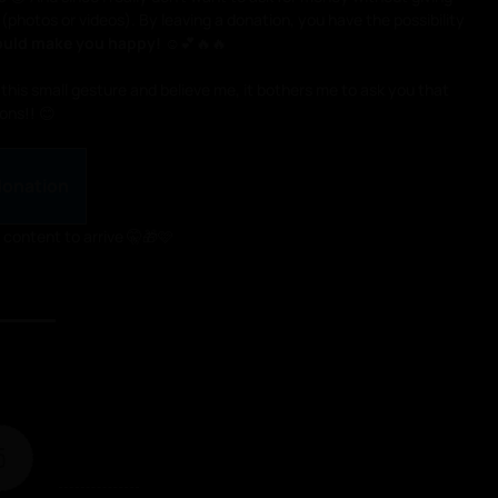
(photos or videos). By leaving a donation, you have the possibility
ould make you happy!
☺️💕🔥🔥
this small gesture and believe me, it bothers me to ask you that
ons!! 😊
donation
s content to arrive 🤫🎁🩷
5