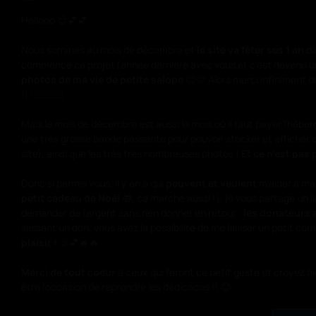
Hellooo 😊💕💕
Nous sommes au mois de décembre et
le site va fêter ses 1 an
da
commencé ce projet l’année dernière avec vous et c’est devenu 
photos de ma vie de petite salope
😊🩷 Alors merci infiniment d
!! ❤️‍🔥❤️‍🔥❤️‍🔥
Mais le mois de décembre est aussi le mois où il faut payer l’héber
une très grosse bande passante pour pouvoir stocker et afficher 
site), ainsi que les très très nombreuses photos !
Et ce n’est pas 
Donc si parmis vous, il y en a qui
peuvent et veulent
m’aider à mai
petit cadeau de Noël
🎁, ça marche aussi !), je vous partage un l
demander de l’argent sans rien donner en retour :
les donateurs 
laissant un don, vous avez la possibilité de me laisser un petit co
plaisir !
☺️💕🔥🔥
Merci de tout coeur
à ceux qui feront ce petit geste et croyez 
être l’occasion de reprendre les dédicaces !! 😊