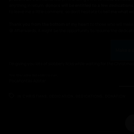
anything in return:
donors will be entitled to a few dedications
to leave me a little comment, so don’t hesitate to
tell me what w
Thank you from the bottom of my heart
to those who will make 
😪 Afterwards, it might be the opportunity to resume the dedicati
Make a 
I’m giving you lots of slobbery licks while waiting for the Christma
Your little Latina Slut addict to cum,
Pocahontas Azotar
IN
CHRISTMAS
,
DEDICATION
,
DEDICATIONS
,
DONATION