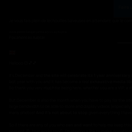
Faire 
Je vous fais plein de léchouilles baveuses en attendant que le con
Votre petite Salope Latina accro au foutre,
Pocahontas Azotar
Hellooo 😊💕💕
It’s December and
the site will celebrate its 1 year anniversary
last year with you and it has become a real
exhaustive media libra
So thank you very much for being here, whether you are a VIP, a member 
But December is also the month when you have to pay for the site’s
large bandwidth to be able to store and display videos (especially 
many photos!
And it’s not about to stop
given everything I have
So if there are any of you who
can and want
to help me keep this
present
🎁, that works too!), I’m sharing a link to
make donation