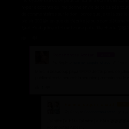
incroyable site où on peut ce lâcher à écrire des co
hyper excitante qui me donne envie de te baisée tout
de commentaires sur le don , parce que je te laisse le 
plaisir 🤷🏻‍♂️😁rien que de t’écrire je suis complèteme
😂et c’est grâce à toi ma bonne pute fille chérie 🥰🥰🫶
1
Pocahontas Azotar
Author
Reply to
homme_coquin_chaud
1 year 
Merciiiii beaucoup papa 🩷🩷🩷 Je t’ai prévu de joli
publierai certainement la semaine prochaine ou le 
1
homme_coquin_chaud
VIP
Reply to
Pocahontas Azotar
1 ye
J’ai hâte j’ai hâte j’ai hâte j’ai hâte 🥵🥵🥵
Pocahontas Azotar .