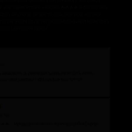
mmentaires pas censuré et hyper hot et des vidéos
e une année et bien + encore 🔥🔥🔥🔥Je tes pas mis
choix de choisir ce que tu veux faire pour me faire
nt hyper excité et j’ai ma grosse bite qui est toute dure
🫶🫶 Love ! love ! love !
ago
es dédicaces, je pense que tu vas aimer 😉😘 Je les
week-end prochain ! 😊 Love love love 🩷🩷🩷
ar ago
🥵🔥🔥🔥…. Moi aussi 🫶🫶🫶🫶🫶 ma Pétasse Fille Chérie