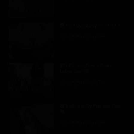
📷 I’m a CumDump 💦 – Part 1
POCAHONTAS AZOTAR
JANUARY 11, 2026
📹 POV: You Fuck a Petite
Latina Teen 🥰
POCAHONTAS AZOTAR
DECEMBER 21, 2025
📷 [softcore] My Feet and Toes
👣
POCAHONTAS AZOTAR
NOVEMBER 23, 2025