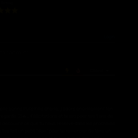
 Rating
Login
n to comment
Oldest
 belle bonne Pute Fille chérie, j’adore énormément ton
 regarde 🥵🔥… Félicitations et bravo pour tes 1 ans de
 de découvrir ce que tu nous réserve dans les prochains
 tes fait un petit “don” pour te remercier de faire un