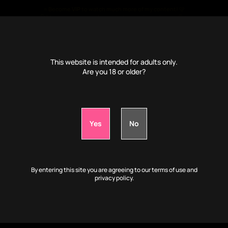
⭐ Become
VIP
to watch much more of my content! 🩷
🤫 Much more porn videos, photos, audio and more 🤤🔥
€
4
/month only ⭐
This website is intended for adults only.
Are you 18 or older?
📹VIP: Play with my body while I'm drunk
ces
By entering this site you are agreeing to our terms of use and
privacy policy.