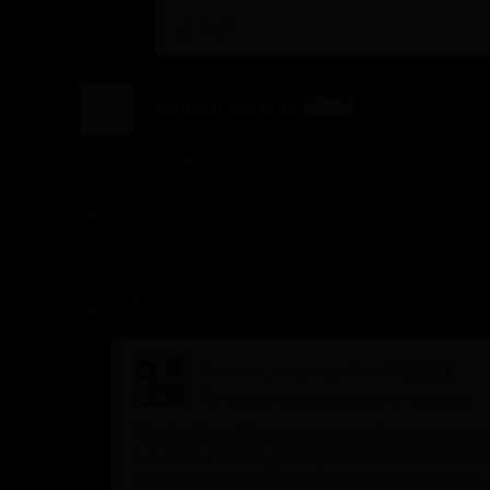
0
ImaginaryAward3
VIP
1 year ago
Je vais me réabonner au VIP pour une année encore.
Pour les dons, c’est pas que je veux pas où que je veu
dernière fois. Je sais que tu es débordé, alors je fais 
Y a aussi le fait que mes finances sont pas incroyable
Donc, désolé de ne pas pouvoir aider plus.
2
homme_coquin_chaud
VIP
Reply to
ImaginaryAward3
1 year ago
Tu sais même si le don est pas trop énorme,je pense
tu auras au moins y participer 🤷🏻‍♂️ hein ma Pétass
c’est aussi bien 👍. Mais si tous donne un petit don, 