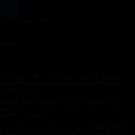
un don
tenu de Noël arrive 🤫🎁🩷
in a few days!!! 🥳🎁 I’m super happy to have started this project
ry of all the videos and photos of my life as a little slut
😊🩷
or just a visitor!! ❤️‍🔥❤️‍🔥❤️‍🔥
 hosting… And it is particularly expensive 😅 The site has a very
the VIP videos that are hosted on this site), as well as the very
 planned for 2025! 😊😋
 project afloat… (or who simply want to give me
a little Christmas
s
😊 And since I really don’t want to ask for money without giving