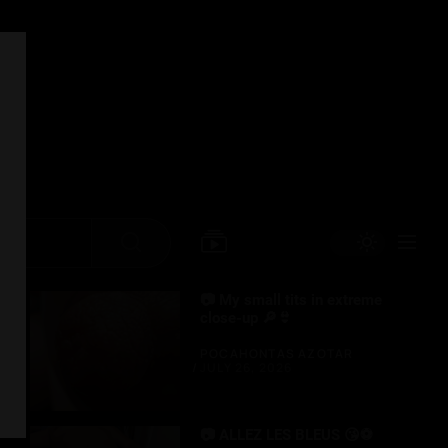
Search
📷 My small tits in extreme
close-up 🔎👙
POCAHONTAS AZOTAR
JULY 26, 2026
📷 ALLEZ LES BLEUS 😘⚽