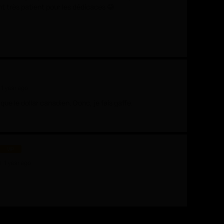
ent très patient pour les dédicaces 😅
1 year ago
 que le dollar canadien. Donc, je fais gaffe.
VIP
1 year ago